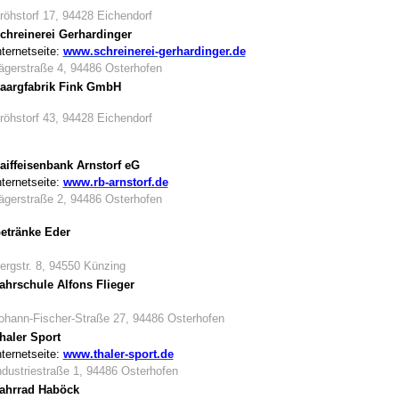
röhstorf 17, 94428 Eichendorf
chreinerei Gerhardinger
nternetseite:
www.schreinerei-gerhardinger.de
ägerstraße 4, 94486 Osterhofen
aargfabrik Fink GmbH
röhstorf 43, 94428 Eichendorf
aiffeisenbank Arnstorf eG
nternetseite:
www.rb-arnstorf.de
ägerstraße 2, 94486 Osterhofen
etränke Eder
ergstr. 8, 94550 Künzing
ahrschule Alfons Flieger
ohann-Fischer-Straße 27, 94486 Osterhofen
haler Sport
nternetseite:
www.thaler-sport.de
ndustriestraße 1, 94486 Osterhofen
ahrrad Haböck