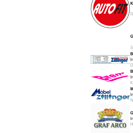
K
D
G
S
B
I
D
B
I
K
M
I
N
G
I
H