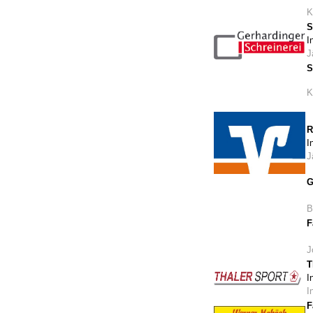
K
S
I
J
S
K
R
I
J
G
B
F
J
T
I
I
F