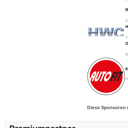
R
K
H
T
O
B
K
H
Diese Sponsoren 