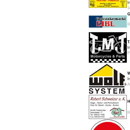
I
J
G
R
T
I
P
W
I
A
H
R