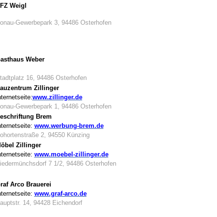
FZ Weigl
onau-Gewerbepark 3, 94486 Osterhofen
asthaus Weber
tadtplatz 16, 94486 Osterhofen
auzentrum Zillinger
nternetseite:
www.zillinger.de
onau-Gewerbepark 1, 94486 Osterhofen
eschriftung Brem
nternetseite:
www.werbung-brem.de
ohortenstraße 2, 94550 Künzing
öbel Zillinger
nternetseite:
www.moebel-zillinger.de
iedermünchsdorf 7 1/2, 94486 Osterhofen
raf Arco Brauerei
nternetseite:
www.graf-arco.de
auptstr. 14, 94428 Eichendorf