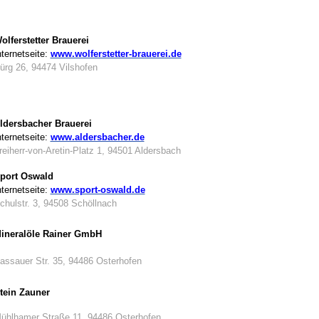
olferstetter Brauerei
nternetseite:
www.wolferstetter-brauerei.de
ürg 26, 94474 Vilshofen
ldersbacher Brauerei
nternetseite:
www.aldersbacher.de
reiherr-von-Aretin-Platz 1, 94501 Aldersbach
port Oswald
nternetseite:
www.sport-oswald.de
chulstr. 3, 94508 Schöllnach
ineralöle Rainer GmbH
assauer Str. 35, 94486 Osterhofen
tein Zauner
ühlhamer Straße 11, 94486 Osterhofen