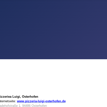
izzeriea Luigi, Osterhofen
nternetseite:
www.pizzeria-luigi-osterhofen.de
adehofstraße 1, 94486 Osterhofen