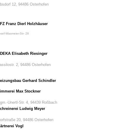
bsdorf 12, 94486 Osterhofen
FZ Franz Dierl Holzhäuser
osef-Wasmeier-Str- 28
DEKA Elisabeth Riesinger
assilostr. 2, 94486 Osterhofen
eizungsbau Gerhard Schindler
immerei Max Stockner
gm.-Unertl-Str. 4, 94439 Roßbach
chreinerei Ludwig Meyer
orfstraße 20, 94486 Osterhofen
ärtnerei Vogl