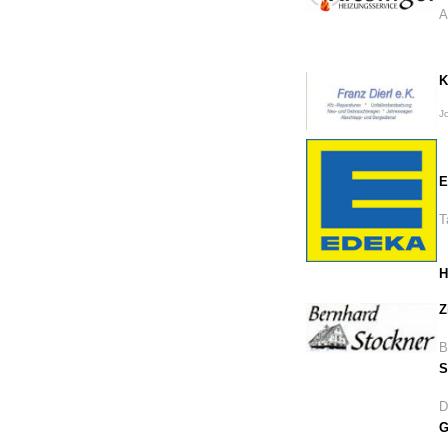
A
K
J
E
T
H
Z
B
S
D
G