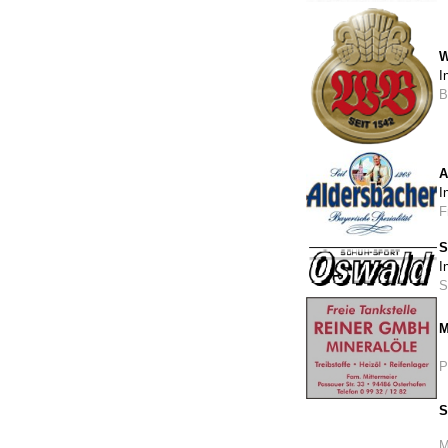
W
I
B
A
I
F
S
I
S
M
P
S
M