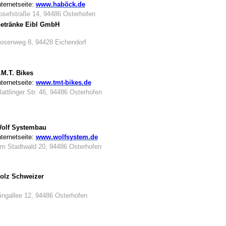
nternetseite:
www.haböck.de
osefstraße 14, 94486 Osterhofen
etränke Eibl GmbH
osenweg 8, 94428 Eichendorf
.M.T. Bikes
nternetseite:
www.tmt-bikes.de
lattlinger Str. 46, 94486 Osterhofen
olf Systembau
nternetseite:
www.wolfsystem.de
m Stadtwald 20, 94486 Osterhofen
olz Schweizer
ingallee 12, 94486 Osterhofen