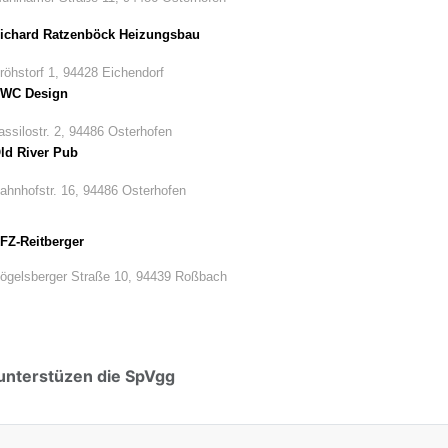
ichard Ratzenböck Heizungsbau
röhstorf 1, 94428 Eichendorf
WC Design
assilostr. 2, 94486 Osterhofen
ld River Pub
ahnhofstr. 16, 94486 Osterhofen
FZ-Reitberger
ögelsberger Straße 10, 94439 Roßbach
unterstüzen die SpVgg