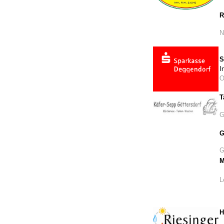
R
N
S
I
O
T
G
G
G
M
L
H